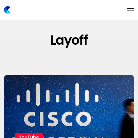
Skip
Men
to
main
content
Layoff
揭
秘
思
科
2024
年
的
裁
YouTube