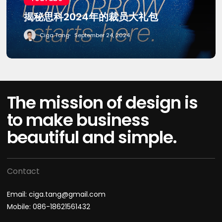
员
揭秘思科2024年的裁员大礼包
大
礼
Ciga Tang
September 24, 2024
包
The mission of design is
to make business
beautiful and simple.
Contact
Email: ciga.tang@gmail.com
Mobile: 086-18621561432