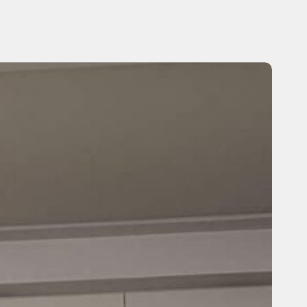
021
上
海
曙
光
中
医
院
看
诊
记