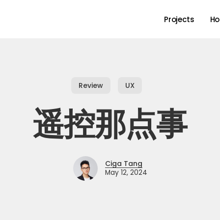
Projects
Ho
Review
UX
遥控那点事
Ciga Tang
May 12, 2024