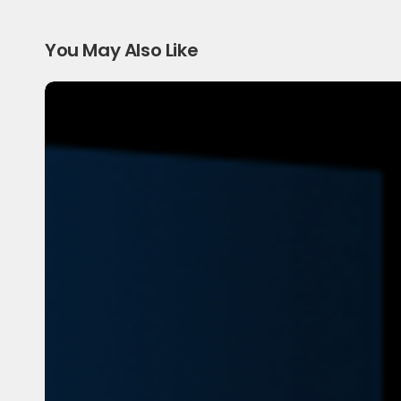
You May Also Like
从
weico
到
weico+产
品
试
用
变
迁
心
得