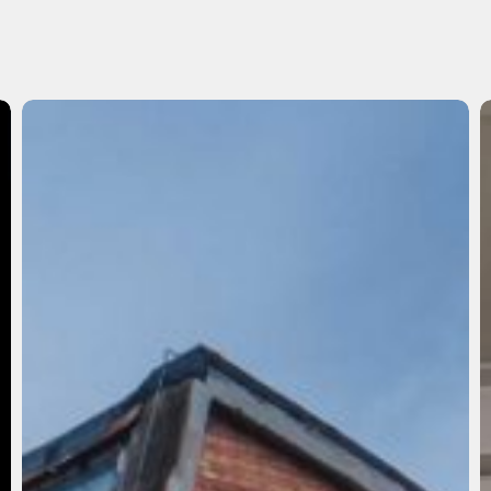
艺
2
术
边
缘